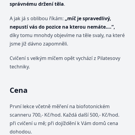
správnému držení těla
.
A jak já s oblibou říkám:
„míč je spravedlivý,
nepustí vás do pozice na kterou nemáte….“,
díky tomu mnohdy objevíme na těle svaly, na které
jsme již dávno zapomněli.
Cvičení s velkým míčem opět vychází z Pilatesovy
techniky.
Cena
První lekce včetně měření na biofotonickém
scanneru 700,- Kč/hod. Každá další 500,- Kč/hod.
při cvičení u mě; při dojíždění k Vám domů cena
dohodou.