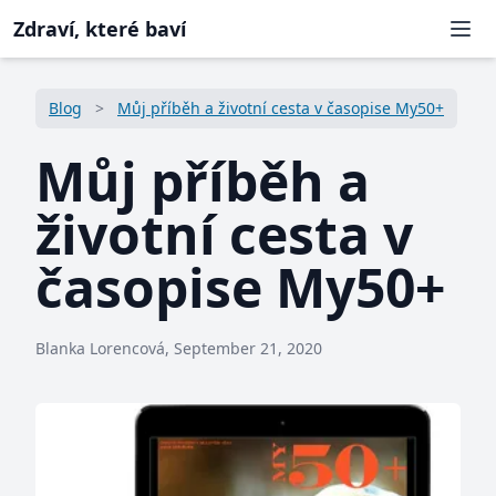
Zdraví, které baví
Blog
Můj příběh a životní cesta v časopise My50+
Můj příběh a
životní cesta v
časopise My50+
Blanka Lorencová, September 21, 2020